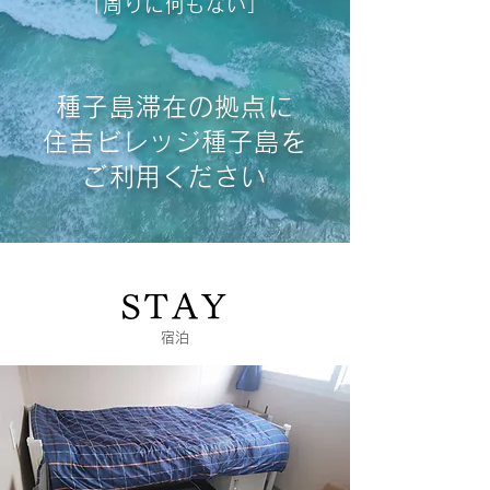
「周りに何もない」
種子島滞在の拠点に
住吉ビレッジ種子島を
ご利用ください
STAY
宿泊