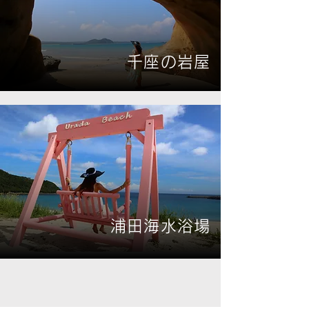
千座の岩屋
浦田海水浴場